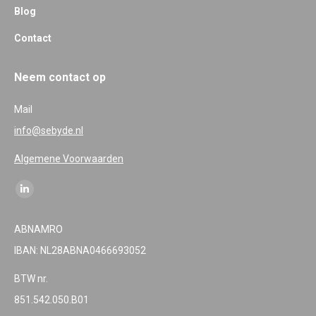
Blog
Contact
Neem contact op
Mail
info@sebyde.nl
Algemene Voorwaarden
Find us on:
Linkedin
page
ABNAMRO
opens
IBAN: NL28ABNA0466693052
in
new
BTW nr.
window
851.542.050.B01