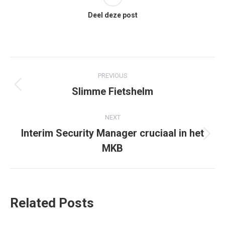
Deel deze post
Post
PREVIOUS
navigation
Slimme Fietshelm
Previous
post:
NEXT
Interim Security Manager cruciaal in het
Next
MKB
post:
Related Posts