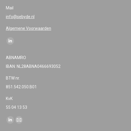
Mail
info@sebyde.nl
Algemene Voorwaarden
Find us on:
Linkedin
page
ABNAMRO
opens
IBAN: NL28ABNA0466693052
in
new
BTW nr.
window
851.542.050.B01
KvK
55 04 13 53
Find us on:
Linkedin
Mail
page
page