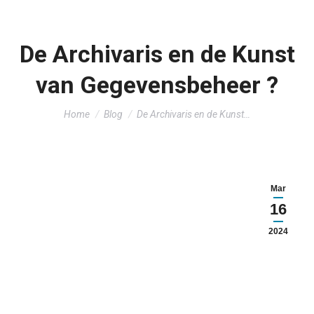
De Archivaris en de Kunst
van Gegevensbeheer ?
You are here:
Home
Blog
De Archivaris en de Kunst…
Mar
16
2024