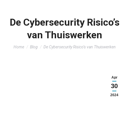
De Cybersecurity Risico’s
van Thuiswerken
You are here:
Home
Blog
De Cybersecurity Risico’s van Thuiswerken
Apr
30
2024