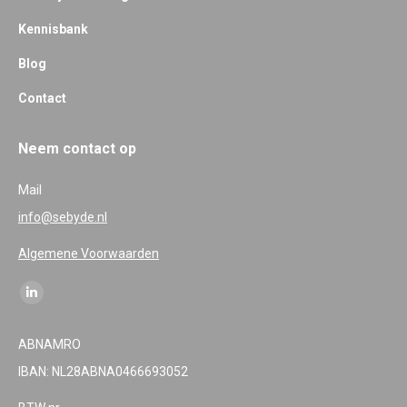
Kennisbank
Blog
Contact
Neem contact op
Mail
info@sebyde.nl
Algemene Voorwaarden
Find us on:
Linkedin
page
ABNAMRO
opens
IBAN: NL28ABNA0466693052
in
new