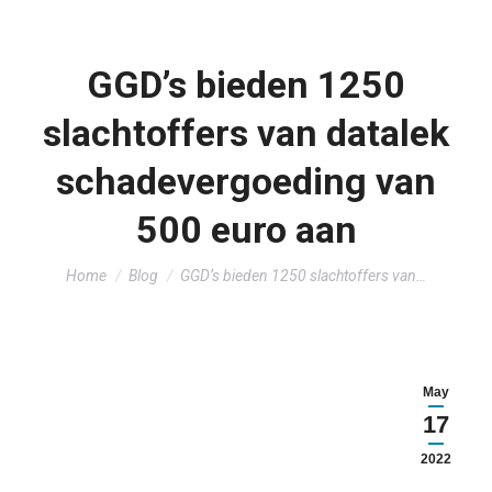
GGD’s bieden 1250
slachtoffers van datalek
schadevergoeding van
500 euro aan
You are here:
Home
Blog
GGD’s bieden 1250 slachtoffers van…
May
17
2022