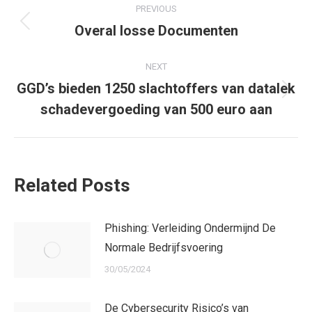
PREVIOUS
navigation
Overal losse Documenten
Previous
post:
NEXT
GGD’s bieden 1250 slachtoffers van datalek
Next
schadevergoeding van 500 euro aan
post:
Related Posts
Phishing: Verleiding Ondermijnd De
Normale Bedrijfsvoering
30/05/2024
De Cybersecurity Risico’s van